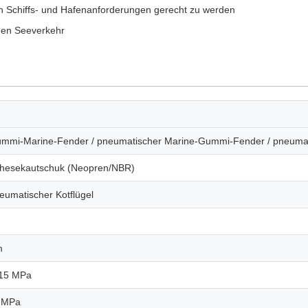
en Schiffs- und Hafenanforderungen gerecht zu werden
 den Seeverkehr
ummi-Marine-Fender / pneumatischer Marine-Gummi-Fender / pneum
thesekautschuk (Neopren/NBR)
eumatischer Kotflügel
m
,15 MPa
6 MPa