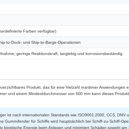
C
erdefinierte Farben verfügbar)
Ship-to-Dock- und Ship-to-Barge-Operationen
nahme, geringe Reaktionskraft, langlebig und korrosionsbeständig
erzichtbares Produkt, das für eine Vielzahl maritimer Anwendungen e
nummer und einem Mindestdurchmesser von 500 mm kann dieses Produk
st nach internationalen Standards wie ISO9001:2000, CCS, DNV und L
 Gummifender für Schiffe wird hauptsächlich bei Schiff-zu-Schiff-Op
ktiv kinetische Energie beim Anlegen und minimiert Schäden sowohl am S