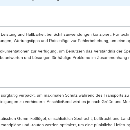
eistung und Haltbarkeit bei Schiffsanwendungen konzipiert. Für techn
itungen, Wartungstipps und Ratschläge zur Fehlerbehebung, um eine opti
 Dokumentationen zur Verfügung, um Benutzern das Verständnis der Spez
zu beantworten und Lösungen für häufige Probleme im Zusammenhang mi
sorgfältig verpackt, um maximalen Schutz während des Transports zu gew
inigungen zu verhindern. Anschließend wird es je nach Größe und Menge
tischen Gummikotflügel, einschließlich Seefracht, Luftfracht und Landtr
ndpläne und -routen werden optimiert, um eine pünktliche Lieferung 