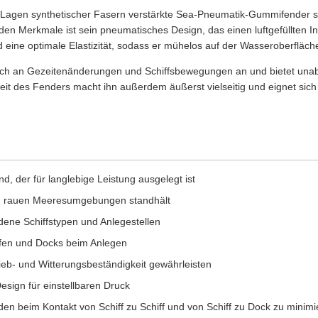
Lagen synthetischer Fasern verstärkte Sea-Pneumatik-Gummifender sor
 Merkmale ist sein pneumatisches Design, das einen luftgefüllten In
d eine optimale Elastizität, sodass er mühelos auf der Wasseroberfläc
ch an Gezeitenänderungen und Schiffsbewegungen an und bietet unab
t des Fenders macht ihn außerdem äußerst vielseitig und eignet sich fü
, der für langlebige Leistung ausgelegt ist
nd rauen Meeresumgebungen standhält
dene Schiffstypen und Anlegestellen
fen und Docks beim Anlegen
ieb- und Witterungsbeständigkeit gewährleisten
esign für einstellbaren Druck
n beim Kontakt von Schiff zu Schiff und von Schiff zu Dock zu minimi