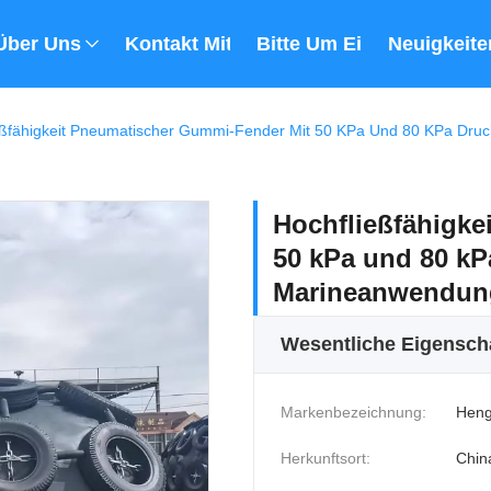
Über Uns
Kontakt Mit Uns
Bitte Um Ein Angebot
Neuigkeite
eßfähigkeit Pneumatischer Gummi-Fender Mit 50 KPa Und 80 KPa Dru
Hochfließfähigke
50 kPa und 80 kP
Marineanwendun
Wesentliche Eigensch
Markenbezeichnung:
Heng
Herkunftsort:
Chin