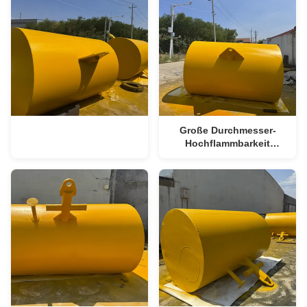
Große Durchmesser-
Hochflammbarkeit
schwimmende Liegeboje
für Offshore-
Anwendungen ️ Anti-Salt
Spray
Kohlenstoffstahl/Edelstahl,
geeignet für Ölriggen,
Schiffsanlegestelle,
FPSO-Lagerung, erfüllt
IMO MSC.1/Circ.1580