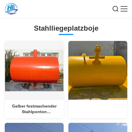
Stahlliegeplatzboje
Gelber festmachender
Stahlponton
Durchmessers 2100 X
Längen-2750 für das
Festmachen des Schiffs