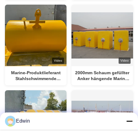
kundenspezifische Farb-
und Größenoptionen
Video
Video
Marine-Produktlieferant
2000mm Schaum gefüllter
Stahlschwimmende
Anker hängende Marine
Liegebojen für
Mooring Buoy
Bootschiffe
Edwin