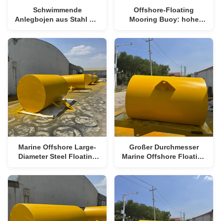
Schwimmende
Offshore-Floating
Anlegbojen aus Stahl mit
Mooring Buoy: hohe
großem Durchmesser für
Schwimmfähigkeit,
Offshore-Anwendungen
großer Durchmesser, IMO
MSC.1/Circ.1580
Konformität (Anti-Salt-
Spray-Carbon/Edelstahl
für Ölplattformen, FPSO-
Mooring)
Marine Offshore Large-
Großer Durchmesser
Diameter Steel Floating
Marine Offshore Floating
Mooring Buoy
Steel Mooring Buoy