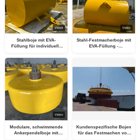
Video
Video
Stahlboje mit EVA-
Stahl-Festmacherboje mit
Füllung für individuelle
EVA-Füllung -
Größen und Farben
Kundenspezifische
Größen & Farben
Video
Modulare, schwimmende
Kundenspezifische Bojen
Ankerpendelboje mit
für das Festmachen von
großem Durchmesser
Booten im Meer,