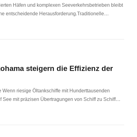
ierten Häfen und komplexen Seeverkehrsbetrieben bleibt
ne entscheidende Herausforderung.Traditionelle
 untersucht eine innovative Lösung der Seilnetz-
hama steigern die Effizienz der
 Wenn riesige Öltankschiffe mit Hunderttausenden
 See mit präzisen Übertragungen von Schiff zu Schiff
ergie erfordert eine ausgeklügelte