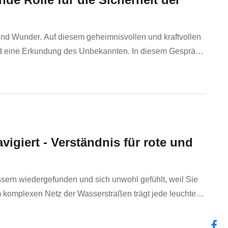
und Wunder. Auf diesem geheimnisvollen und kraftvollen
und eine Erkundung des Unbekannten. In diesem Gespräch
Meeres oder „Boten“, die entfernte Informationen ...
igiert - Verständnis für rote und
ern wiedergefunden und sich unwohl gefühlt, weil Sie
m komplexen Netz der Wasserstraßen trägt jede leuchtend
ieser Artikel enthüllt die Grundlagen der roten und ...