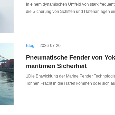
In einem dynamischen Umfeld von stark frequent
die Sicherung von Schiffen und Hafenanlagen ei
Schutzmethoden sind oft ineffizientDiese Analyse
aufblasbar...
Blog
2026-07-20
Pneumatische Fender von Yoko
maritimen Sicherheit
1Die Entwicklung der Marine Fender Technologie
Tonnen Fracht in die Häfen kommen oder sich auf
befassen,Die bei diesen Manövern verwendete En
Schutzanlage.Unsichtbare...