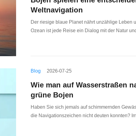
Weltnavigation
Der riesige blaue Planet nährt unzählige Leben 
Ozean ist jede Reise ein Dialog mit der Natur 
gibt es immer stille Wächter – wie „Wächter“ des 
Blog
2026-07-25
Wie man auf Wasserstraßen nav
grüne Bojen
Haben Sie sich jemals auf schimmernden Gewäss
die Navigationszeichen nicht deuten konnten? I
farbige Boje wichtige Navigationsinformationen. D