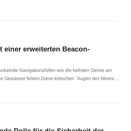
grund ihrer einzigartigen Vorteile eine ...
t einer erweiterten Beacon-
funkelnde Navigationshilfen wie die hellsten Sterne am
he Gewässer führen.Diese kritischen "Augen des Meeres"
Aber haben Sie sich jemals gefragt, welche ...
de Rolle für die Sicherheit der