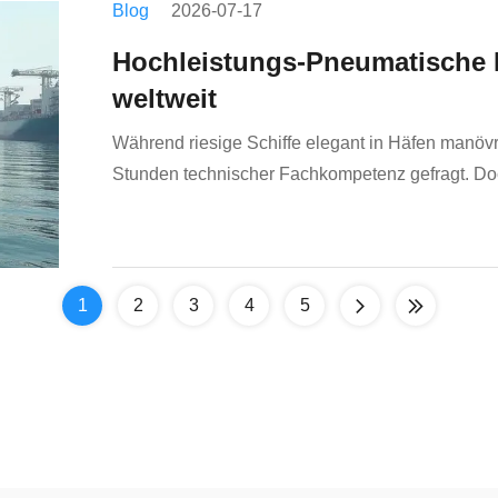
Blog
2026-07-17
Hochleistungs-Pneumatische F
weltweit
Während riesige Schiffe elegant in Häfen manöv
Stunden technischer Fachkompetenz gefragt. Doch
zwischen Schiff und Hafen Risiken. Unter diesen
1
2
3
4
5