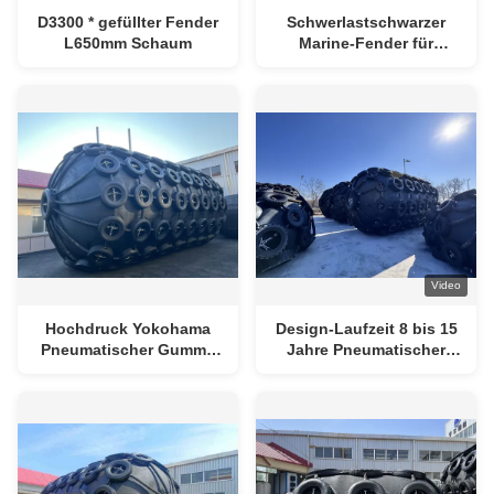
D3300 * gefüllter Fender
Schwerlastschwarzer
L650mm Schaum
Marine-Fender für
Druckinstallationen
Gummibau
Video
Hochdruck Yokohama
Design-Laufzeit 8 bis 15
Pneumatischer Gummi-
Jahre Pneumatischer
Fender für Dock
Marine-Fender 50 kPa 80
kPa Druck und
Installationsmethode
Kette PP-Seil ideal für
das Anlegen von
Schiffen