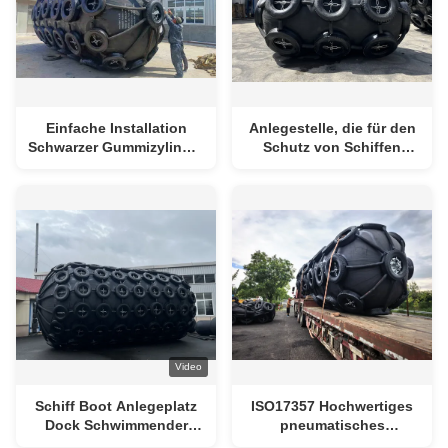
Einfache Installation
Anlegestelle, die für den
Schwarzer Gummizylinder
Schutz von Schiffen
Marine Pneumatischer
verwendet werden
Zünder
Video
Schiff Boot Anlegeplatz
ISO17357 Hochwertiges
Dock Schwimmender
pneumatisches
aufblasbarer Fender
Gummikotflügel-