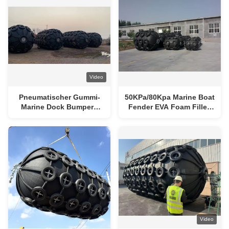
Übertragung
Video
Pneumatischer Gummi-
50KPa/80Kpa Marine Boat
Marine Dock Bumpers
Fender EVA Foam Filled
Fenders Anti-
Fender
Zusammenstoß
Video