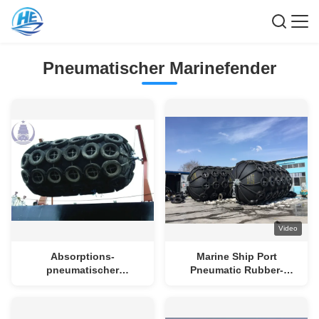
Pneumatischer Marinefender
Video
Absorptions-
Marine Ship Port
pneumatischer
Pneumatic Rubber-
Marinefender der
Fender aufblasbar
Hochenergie-80KPa für
Schiff - zu - Schiff