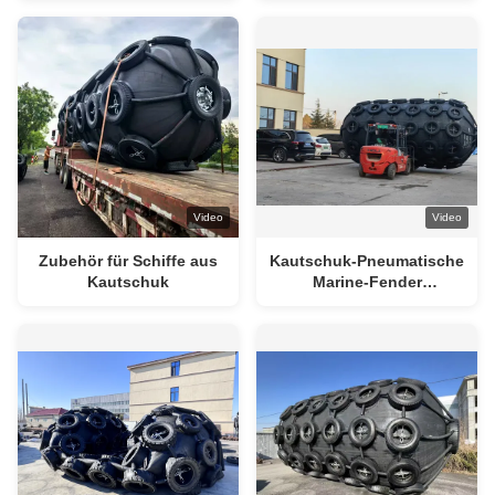
unter Verwendung von
Antikollisionsnetz
Kette und PP-Seil
Installationsmethode zur
Bereitstellung von
Andock-Schlag-Schutz
Video
Video
Zubehör für Schiffe aus
Kautschuk-Pneumatische
Kautschuk
Marine-Fender
Schwarzgrauer
Zylinderschutz für
Drucksituationen