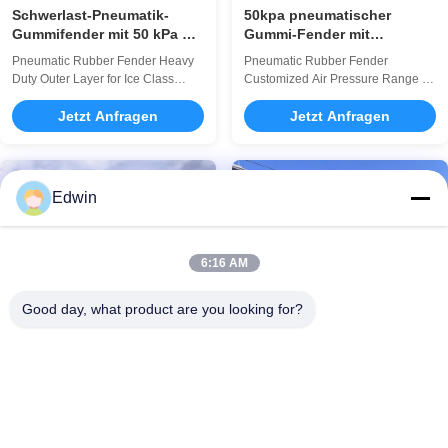
Schwerlast-Pneumatik-
50kpa pneumatischer
Gummifender mit 50 kPa &
Gummi-Fender mit
80 kPa Druck für den
aufblasbarer Struktur für
Pneumatic Rubber Fender Heavy
Pneumatic Rubber Fender
Schutz von Eisklassen-
Marineanwendungen
Duty Outer Layer for Ice Class
Customized Air Pressure Range for
Schiffen beim Anlegen
Vessel Berthing ProtectionThe Sea
Various Vessel Tonnage Product
Pneumatic Rubber Fender is an
Jetzt Anfragen
Overview The Sea Pneumatic
Jetzt Anfragen
advanced marine cushioning
Rubber Fender is an advanced
device designed to provide
marine cushioning device
superior protection for vessels
designed to provide superior
during docking, mooring, and ship-
protection for vessels during
Edwin
to-ship transfers. Renowned for its
docking, mooring, and ship-to-ship
exceptional ...
transfers. Renowned for its ...
6:16 AM
Good day, what product are you looking for?
ISO9001-zertifizierte
ISO17357 Hochwertiges
Pneumatische Gummi-
pneumatisches
Fendern aus
Gummikotflügel-
Ship Boat Berthing Dock Floating
Ship Boat Berthing Dock Floating
Naturkautschuk
Antikollisionsnetz
Inflatable Fender Product Overview
Inflatable Fender Product Overview
The Pneumatic Marine Fender is
The Pneumatic Marine Fender is
engineered to provide superior
engineered to provide superior
Jetzt Anfragen
Jetzt Anfragen