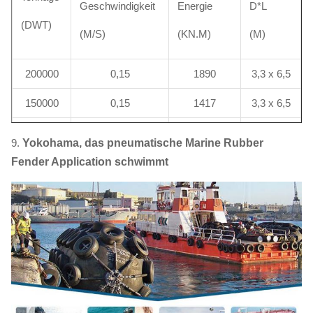
Geschwindigkeit
Energie
D*L
10000
2,0 x 3.5~2.5 x 4,0
Frachtschiff
(DWT)
(M/S)
(KN.M)
(M)
200000
0,15
1890
3,3 x 6,5
150000
0,15
1417
3,3 x 6,5
100000
0,15
945
3,0 x 5,0
9.
Yokohama, das pneumatische Marine Rubber
Fender Application schwimmt
85000
0,17
1031
3,0 x 6,0
50000
0,18
680
2,5 x 5,5
40000
0,20
672
2,5 x 5,5
30000
0,22
609
2,5 x 4,0
20000
0,25
525
2,5 x 4,0
15000
0,26
425
2,5 x 4,0