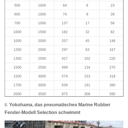
500
1000
64
6
23
600
1000
74
8
28
700
1000
137
17
58
1000
1500
182
32
82
1000
2000
257
45
148
1200
2000
297
63
167
1350
2500
427
102
220
1500
2500
499
134
270
1500
3000
579
153
318
1700
3000
639
191
380
2000
3500
875
308
580
2000
4000
1000
352
680
8.
Yokohama, das pneumatisches Marine Rubber
2500
4000
1381
663
1064
Fender-Modell Selection schwimmt
2500
5500
2019
1131
1268