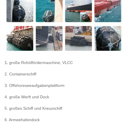
10000
0,28
329
2,0 x 4,0
5000
0,33
228
2,0 x 3,5
1.
große Rohölfördermaschine, VLCC
2. Containerschiff
3. Offshoreseeaufgabenplattform
4. große Werft und Dock
5. großes Schiff und Kreuzschiff
6. Armeehafendock