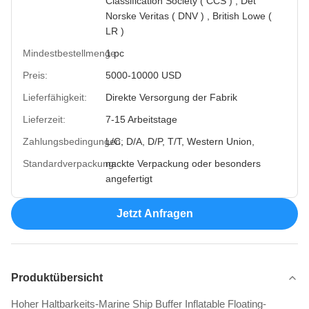
Classification Society ( CCS ) , Det
Norske Veritas ( DNV ) , British Lowe (
LR )
Mindestbestellmenge:
1 pc
Preis:
5000-10000 USD
Lieferfähigkeit:
Direkte Versorgung der Fabrik
Lieferzeit:
7-15 Arbeitstage
Zahlungsbedingungen:
L/C, D/A, D/P, T/T, Western Union,
Standardverpackung:
nackte Verpackung oder besonders
angefertigt
Jetzt Anfragen
Produktübersicht
Hoher Haltbarkeits-Marine Ship Buffer Inflatable Floating-