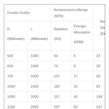
Kompressions-Menge
Fender-Größe
(60%)
Noum
Energie-
Gewi
D
L
Reaktion
Absorption
(Kilo
(Millimeter)
(Millimeter)
(KN)
(KNM)
500
1000
64
6
23
600
1000
74
8
28
700
1000
137
17
58
1000
1500
182
32
82
1000
2000
257
45
148
1200
2000
297
63
167