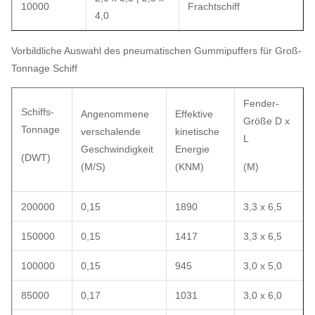
10000
Frachtschiff
4,0
Vorbildliche Auswahl des pneumatischen Gummipuffers für Groß-
Tonnage Schiff
Fender-
Schiffs-
Angenommene
Effektive
Größe D x
Tonnage
verschalende
kinetische
L
Geschwindigkeit
Energie
(DWT)
(M/S)
(KNM)
(M)
200000
0,15
1890
3,3 x 6,5
150000
0,15
1417
3,3 x 6,5
100000
0,15
945
3,0 x 5,0
85000
0,17
1031
3,0 x 6,0