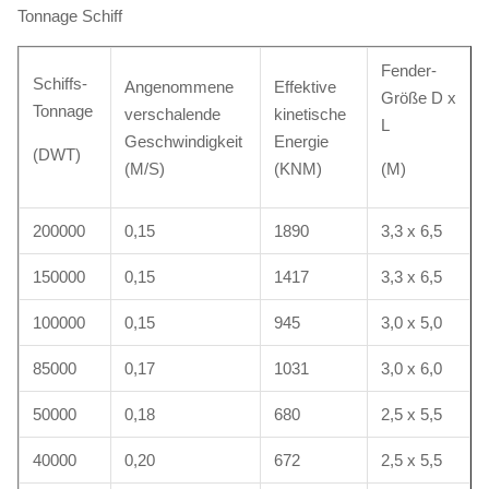
Tonnage Schiff
Fender-
Schiffs-
Angenommene
Effektive
Größe D x
Tonnage
verschalende
kinetische
L
Geschwindigkeit
Energie
(DWT)
(M/S)
(KNM)
(M)
200000
0,15
1890
3,3 x 6,5
150000
0,15
1417
3,3 x 6,5
100000
0,15
945
3,0 x 5,0
85000
0,17
1031
3,0 x 6,0
50000
0,18
680
2,5 x 5,5
40000
0,20
672
2,5 x 5,5