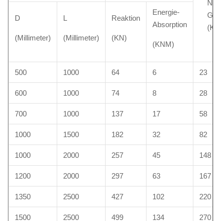
Nou
Energie-
Gew
D
L
Reaktion
Absorption
(Ki
(Millimeter)
(Millimeter)
(KN)
(KNM)
500
1000
64
6
23
600
1000
74
8
28
700
1000
137
17
58
1000
1500
182
32
82
1000
2000
257
45
148
1200
2000
297
63
167
1350
2500
427
102
220
1500
2500
499
134
270