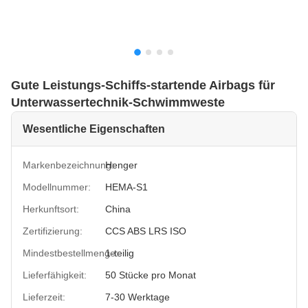
Gute Leistungs-Schiffs-startende Airbags für
Unterwassertechnik-Schwimmweste
Wesentliche Eigenschaften
Markenbezeichnung:
Henger
Modellnummer:
HEMA-S1
Herkunftsort:
China
Zertifizierung:
CCS ABS LRS ISO
Mindestbestellmenge:
1-teilig
Lieferfähigkeit:
50 Stücke pro Monat
Lieferzeit:
7-30 Werktage