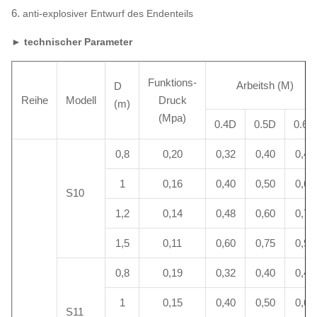
6.
anti-explosiver Entwurf des Endenteils
► technischer Parameter
Funktions-
Arbeitsh (M)
D
Reihe
Modell
Druck
(m)
(Mpa)
0.4D
0.5D
0.6D
0,8
0,20
0,32
0,40
0,48
1
0,16
0,40
0,50
0,60
S10
1,2
0,14
0,48
0,60
0,72
1,5
0,11
0,60
0,75
0,90
0,8
0,19
0,32
0,40
0,48
1
0,15
0,40
0,50
0,60
S11