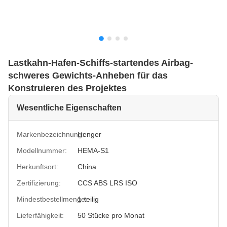
Lastkahn-Hafen-Schiffs-startendes Airbag-
schweres Gewichts-Anheben für das
Konstruieren des Projektes
Wesentliche Eigenschaften
Markenbezeichnung:
Henger
Modellnummer:
HEMA-S1
Herkunftsort:
China
Zertifizierung:
CCS ABS LRS ISO
Mindestbestellmenge:
1-teilig
Lieferfähigkeit:
50 Stücke pro Monat