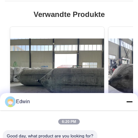
Verwandte Produkte
Edwin
VIDEO
6:20 PM
Marine Airbag Schiffsgummiwalze für
Qualitäts- u
Schiff und Schiff
aufblasbar
Good day, what product are you looking for?