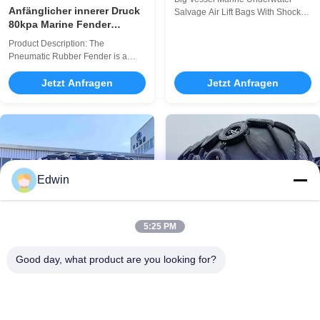
Stoßdämpfungs-Fähigkeit
Anfänglicher innerer Druck
Salvage Air Lift Bags With Shock
80kpa Marine Fender
Absorption Capability About
Netztyp Ideal für
Henger’s Product ♦ Company
Product Description: The
Schiffsschlagabsorptions-
mainly produces and sells marine
Pneumatic Rubber Fender is a
rubber fenders, EVA foam filled
Docksicherheitssysteme
highly reliable and efficient marine
fenders and marine airbags, and
floating fender designed to provide
Jetzt Anfragen
Jetzt Anfragen
the products are unique formula
superior protection for vessels and
and advanced production
docking structures. Manufactured
technology. ♦ Company products ...
using high-quality natural rubber,
this fender ensures durability and
excellent performance in
demanding ...
Edwin
5:25 PM
Good day, what product are you looking for?
Durchmesser von 0,5 m bis
Hervorragende Leistung
4,5 m
Yokohama Fender nach ISO
17357-Standards gebaut,
Diameter From 0.5m To 4.5m
Qingdao Henger Shipping