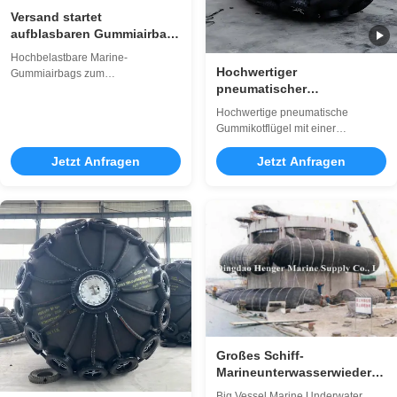
Versand startet
aufblasbaren Gummiairbag
für Schiff
Hochbelastbare Marine-
Hochwertiger
Gummiairbags zum
pneumatischer
Zuwasserlassen, Bergen und
Gummifender für Offshore
Heben von Schiffen.
Hochwertige pneumatische
Kundenspezifische Größen (0,8–
Gummikotflügel mit einer
2,5 m Durchmesser), hohe
Lebensdauer von 6–10 Jahren,
Druckkapazität,
Jetzt Anfragen
ISO 9001- und IACS-
Jetzt Anfragen
explosionsgeschütztes Design.
Zertifizierungen. Hervorragende
ISO-zertifiziert mit einer
Haltbarkeit (-40 °C bis +70 °C),
Lebensdauer von 10–15 Jahren.
kundenspezifische Größen (0,5–
Professioneller After-Sales-Support
4,5 m Durchmesser) und globale
inklusive.
Versandsicherheitsanwendungen.
Großes Schiff-
Marineunterwasserwiedergew
Luftbrücke-Taschen mit
Big Vessel Marine Underwater