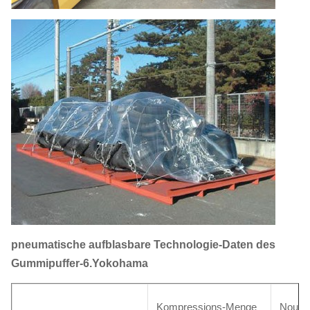
pneumatische aufblasbare Technologie-Daten des
Gummipuffer-6.Yokohama
Kompressions-Menge
Noume