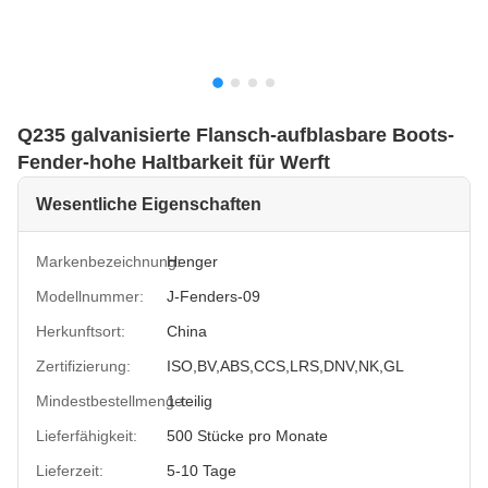
Q235 galvanisierte Flansch-aufblasbare Boots-
Fender-hohe Haltbarkeit für Werft
Wesentliche Eigenschaften
Markenbezeichnung:
Henger
Modellnummer:
J-Fenders-09
Herkunftsort:
China
Zertifizierung:
ISO,BV,ABS,CCS,LRS,DNV,NK,GL
Mindestbestellmenge:
1-teilig
Lieferfähigkeit:
500 Stücke pro Monate
Lieferzeit:
5-10 Tage