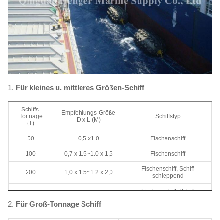
1.
Für kleines u. mittleres Größen-Schiff
Schiffs-
Empfehlungs-Größe
Tonnage
Schiffstyp
D x L (M)
(T)
50
0,5 x1.0
Fischenschiff
100
0,7 x 1.5~1.0 x 1,5
Fischenschiff
Fischenschiff, Schiff
200
1,0 x 1.5~1.2 x 2,0
schleppend
Fischenschiff, Schiff
300-500
1,2 x 2.0~1.5 x 2,5
schleppend
2.
Für Groß-Tonnage Schiff
Schleppen des Schiffs,
1000
1,5 x 2.5~1.5 x 3,0
Frachtschiff