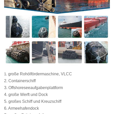
20000
0,25
525
2,5 x 4,0
15000
0,26
425
2,5 x 4,0
10000
0,28
329
2,0 x 4,0
5000
0,33
228
2,0 x 3,5
1.
große Rohölfördermaschine, VLCC
2. Containerschiff
3. Offshoreseeaufgabenplattform
4. große Werft und Dock
5. großes Schiff und Kreuzschiff
6. Armeehafendock