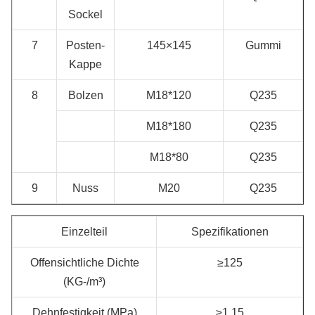
Sockel
7
Posten-
145×145
Gummi
Kappe
8
Bolzen
M18*120
Q235
M18*180
Q235
M18*80
Q235
9
Nuss
M20
Q235
Einzelteil
Spezifikationen
Offensichtliche Dichte
≥125
(KG-/m³)
Dehnfestigkeit (MPa)
≥1.15