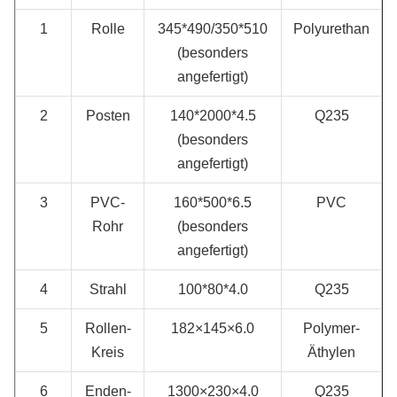
1
Rolle
345*490/350*510
Polyurethan
(besonders
angefertigt)
2
Posten
140*2000*4.5
Q235
(besonders
angefertigt)
3
PVC-
160*500*6.5
PVC
Rohr
(besonders
angefertigt)
4
Strahl
100*80*4.0
Q235
5
Rollen-
182×145×6.0
Polymer-
Kreis
Äthylen
6
Enden-
1300×230×4.0
Q235