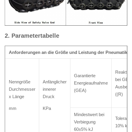
2. Parametertabelle
Anforderungen an die Größe und Leistung der Pneumatik-F
Reaktion
Garantierte
bei GEA
Nenngröße
Anfänglicher
Energieaufnahme
Ausbeu
Durchmesser
innerer
(GEA)
((R)
x Länge
Druck
mm
KPa
Mindestwert bei
Toleranz
Verbiegung
10% kN
60±5% kJ