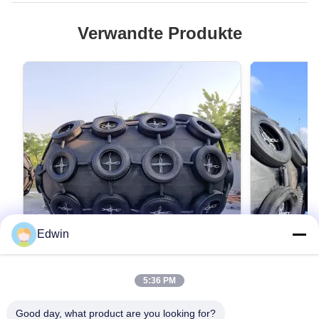
Verwandte Produkte
Edwin
VIDEO
5:36 PM
Hervorragende Leistung Yokohama
Hochwertig
Fender nach ISO 17357-Standards
Gummifende
Good day, what product are you looking for?