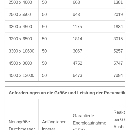
2500 x 4000
50
663
1381
2500 x5500
50
943
2019
3300 x 4500
50
1175
1884
3300 x 6500
50
1814
3015
3300 x 10600
50
3067
5257
4500 x 9000
50
4752
5747
4500 x 12000
50
6473
7984
Anforderungen an die Größe und Leistung der Pneumatik 8
Reaktion
Garantierte
bei GEA
Nenngröße
Anfänglicher
Energieaufnahme
Ausbeu
Durchmesser
innerer