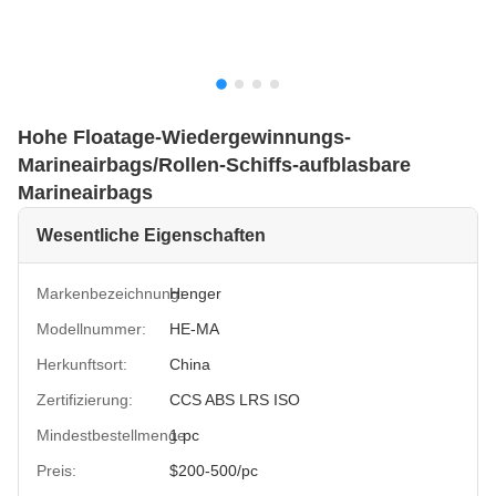
Hohe Floatage-Wiedergewinnungs-
Marineairbags/Rollen-Schiffs-aufblasbare
Marineairbags
Wesentliche Eigenschaften
Markenbezeichnung:
Henger
Modellnummer:
HE-MA
Herkunftsort:
China
Zertifizierung:
CCS ABS LRS ISO
Mindestbestellmenge:
1 pc
Preis:
$200-500/pc