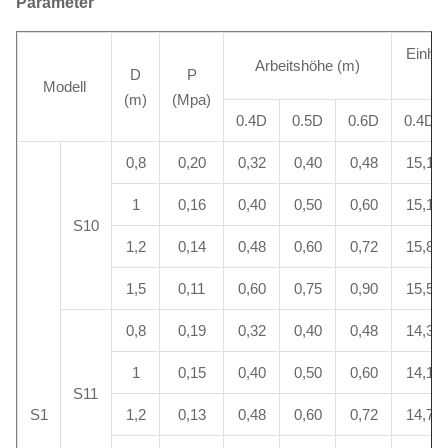
Parameter
Einhei
Arbeitshöhe (m)
D
P
Modell
(m)
(Mpa)
0.4D
0.5D
0.6D
0.4D
0,8
0,20
0,32
0,40
0,48
15,1
1
0,16
0,40
0,50
0,60
15,1
S10
1,2
0,14
0,48
0,60
0,72
15,8
1,5
0,11
0,60
0,75
0,90
15,5
0,8
0,19
0,32
0,40
0,48
14,3
1
0,15
0,40
0,50
0,60
14,1
S11
S1
1,2
0,13
0,48
0,60
0,72
14,7