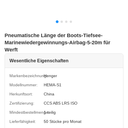
Pneumatische Länge der Boots-Tiefsee-
Marinewiedergewinnungs-Airbag-5-20m für
Werft
Wesentliche Eigenschaften
Markenbezeichnung:
Henger
Modellnummer:
HEMA-S1
Herkunftsort:
China
Zertifizierung:
CCS ABS LRS ISO
Mindestbestellmenge:
1-teilig
Lieferfähigkeit:
50 Stücke pro Monat