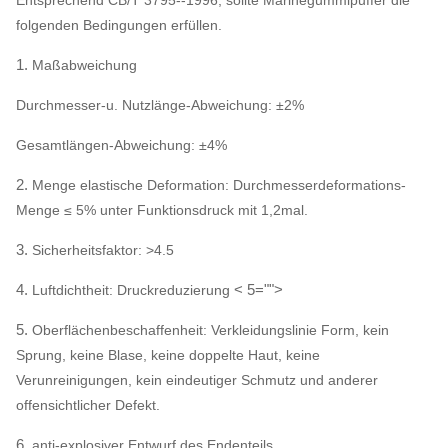
Entsprechend CB/T 3795--1996, sollte Marinegummipuffer die
folgenden Bedingungen erfüllen.
1.
Maßabweichung
Durchmesser-u. Nutzlänge-Abweichung: ±2%
Gesamtlängen-Abweichung: ±4%
2.
Menge elastische Deformation: Durchmesserdeformations-
Menge ≤ 5% unter Funktionsdruck mit 1,2mal.
3.
Sicherheitsfaktor: >4.5
4.
< 5="">
Luftdichtheit: Druckreduzierung
5.
Oberflächenbeschaffenheit: Verkleidungslinie Form, kein
Sprung, keine Blase, keine doppelte Haut, keine
Verunreinigungen, kein eindeutiger Schmutz und anderer
offensichtlicher Defekt.
6.
anti-explosiver Entwurf des Endenteils