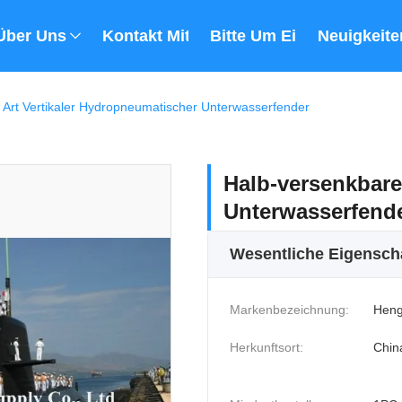
Über Uns
Kontakt Mit Uns
Bitte Um Ein Angebot
Neuigkeite
 Art Vertikaler Hydropneumatischer Unterwasserfender
Halb-versenkbare
Unterwasserfend
Wesentliche Eigensch
Markenbezeichnung:
Heng
Herkunftsort:
Chin