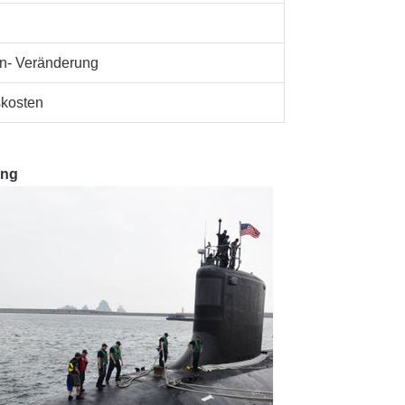
en- Veränderung
skosten
ung