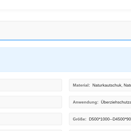
Material:
Naturkautschuk, Nat
Anwendung:
Überziehschutza
Größe:
D500*1000--D4500*9