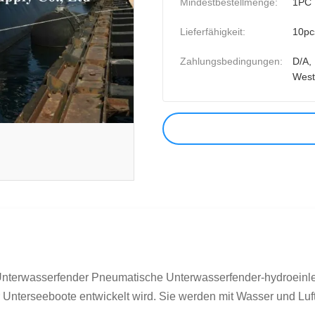
Mindestbestellmenge:
1PC
Lieferfähigkeit:
10pc
Zahlungsbedingungen:
D/A, 
West
 Unterwasserfender Pneumatische Unterwasserfender-hydroeinle
Unterseeboote entwickelt wird. Sie werden mit Wasser und Luft g