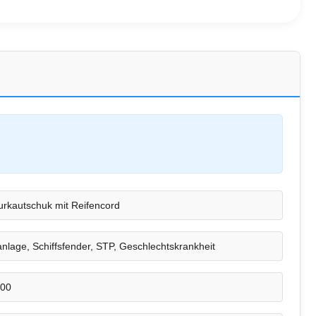
urkautschuk mit Reifencord
nlage, Schiffsfender, STP, Geschlechtskrankheit
000