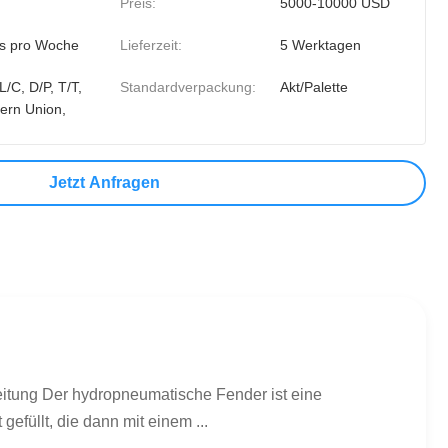
Preis:
5000-10000 USD
s pro Woche
Lieferzeit:
5 Werktagen
L/C, D/P, T/T,
Standardverpackung:
Akt/Palette
ern Union,
Jetzt Anfragen
itung Der hydropneumatische Fender ist eine
efüllt, die dann mit einem ...