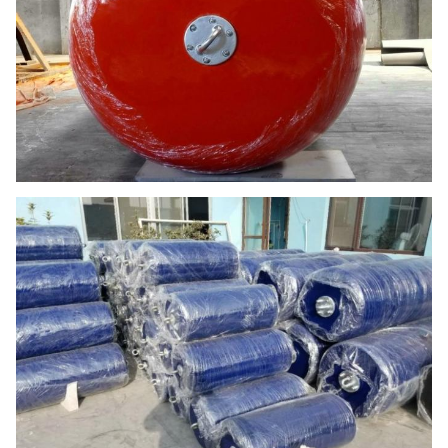
Ø
1200
2400
390
11
1200×2400L
Ø
1350
2500
463
14
1350×2500L
Ø
1500
3000
624
21
1500×3000L
Ø
1700
3000
696
27
1700×3000L
Ø
2000
3500
990
45
2000×3500L
Ø
2000
4000
1110
50
2000×4000L
Ø
2200
4500
1396
67
2200×4500L
Ø
2500
4000
1386
78