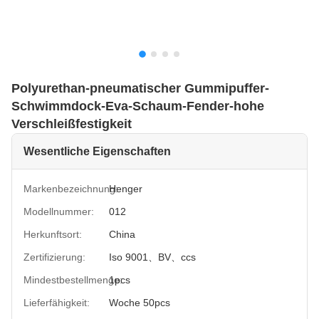
Polyurethan-pneumatischer Gummipuffer-
Schwimmdock-Eva-Schaum-Fender-hohe
Verschleißfestigkeit
Wesentliche Eigenschaften
Markenbezeichnung:
Henger
Modellnummer:
012
Herkunftsort:
China
Zertifizierung:
Iso 9001、BV、ccs
Mindestbestellmenge:
1pcs
Lieferfähigkeit:
Woche 50pcs