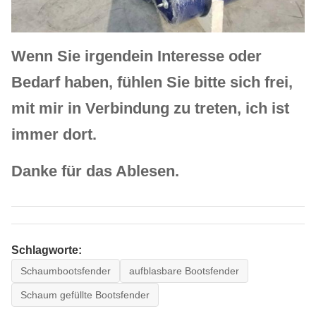
2500×4000L
Ø
2500
5000
1750
98
Wenn Sie irgendein Interesse oder
2500×5000L
Bedarf haben, fühlen Sie bitte sich frei,
Ø
3000
5000
2050
141
3000×5000L
mit mir in Verbindung zu treten, ich ist
immer dort.
Ø
3000
6000
2460
169
3000×6000L
Danke für das Ablesen.
Ø
3300
6500
2950
224
3300×6500L
Ø
4500
9000
19650
786
4500×9000L
Schlagworte:
Schaumbootsfender
aufblasbare Bootsfender
Schaum gefüllte Bootsfender