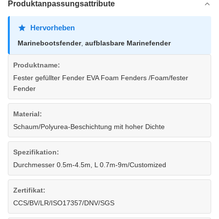
Produktanpassungsattribute
Hervorheben
Marinebootsfender
,
aufblasbare Marinefender
Produktname:
Fester gefüllter Fender EVA Foam Fenders /Foam/fester
Fender
Material:
Schaum/Polyurea-Beschichtung mit hoher Dichte
Spezifikation:
Durchmesser 0.5m-4.5m, L 0.7m-9m/Customized
Zertifikat:
CCS/BV/LR/ISO17357/DNV/SGS