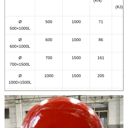
(KN)
(KJ)
Ø
500
1000
71
8
500×1000L
Ø
600
1000
86
12
600×1000L
Ø
700
1500
161
27
700×1500L
Ø
1000
1500
205
49
1000×1500L
Ø
1000
2000
274
64
1000×2000L
Ø
1200
2000
337
93
1200×2000L